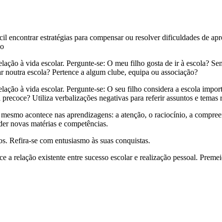
cil encontrar estratégias para compensar ou resolver dificuldades de a
ão
lação à vida escolar. Pergunte-se: O meu filho gosta de ir à escola? Se
ar noutra escola? Pertence a algum clube, equipa ou associação?
lação à vida escolar. Pergunte-se: O seu filho considera a escola impor
precoce? Utiliza verbalizações negativas para referir assuntos e temas
esmo acontece nas aprendizagens: a atenção, o raciocínio, a compreen
nder novas matérias e competências.
ços. Refira-se com entusiasmo às suas conquistas.
ce a relação existente entre sucesso escolar e realização pessoal. Preme