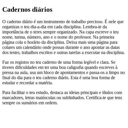
Cadernos diários
O caderno diário é um instrumento de trabalho precioso. É nele que
organizas o teu dia-a-dia em cada disciplina. Lembra-te da
importância de o teres sempre organizado. Na capa escreve o teu
nome, turma, número, ano e o nome do professor. Na primeira
página cola o horário da disciplina. Deixa mais uma página para
colares um calendário onde possas durante o ano apontar as datas
dos testes, trabalhos escritos e outras tarefas a executar na disciplina.
Faz os registos no teu caderno de uma forma legível e clara. Se
tiveres dificuldades em ter uma boa caligrafia quando escreves à
pressa na aula, usa um bloco de apontamentos e passa-os a limpo no
final do dia para o teu caderno diário. Esta é uma boa forma de
estudar e recordar a matéria.
Para facilitar o teu estudo, destaca as ideias principais e títulos com
marcadores, letras maiúsculas ou sublinhados. Certifica-te que tens
sempre os sumários em ordem.