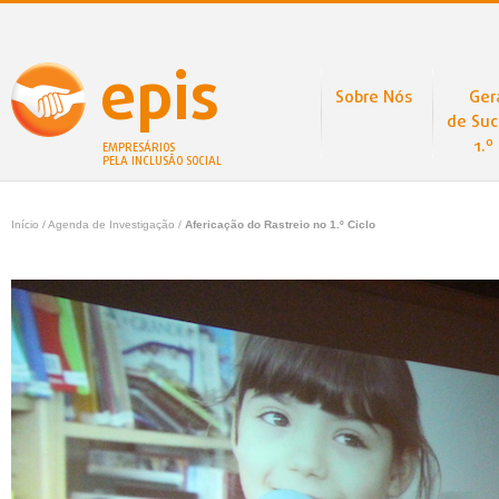
epis
Sobre Nós
Ger
de Suc
1.º
EMPRESÁRIOS
PELA INCLUSÃO SOCIAL
Início
/ Agenda de Investigação /
Afericação do Rastreio no 1.º Ciclo