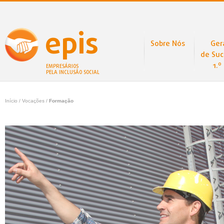
epis
Sobre Nós
Ger
de Suc
1.º
EMPRESÁRIOS
PELA INCLUSÃO SOCIAL
Início
/ Vocações /
Formação