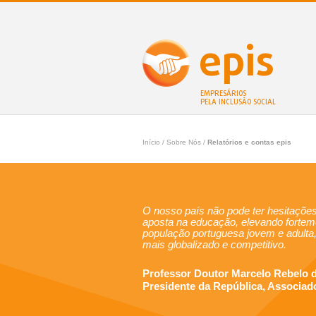
epis
EMPRESÁRIOS
PELA INCLUSÃO SOCIAL
Início
/ Sobre Nós /
Relatórios e contas epis
O nosso país não pode ter hesitaçõe
aposta na educação, elevando fortem
população portuguesa jovem e adult
mais globalizado e competitivo.
Professor Doutor Marcelo Rebelo 
Presidente da República, Associad