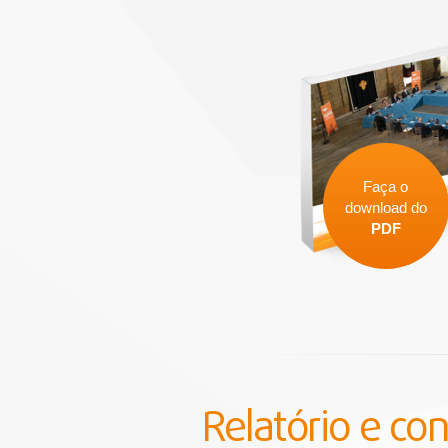
Faça o
download do
PDF
Relatório e co