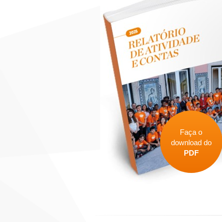
Faça o
download do
PDF