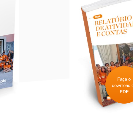
Faça o
download 
PDF