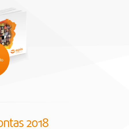
do
contas 2018