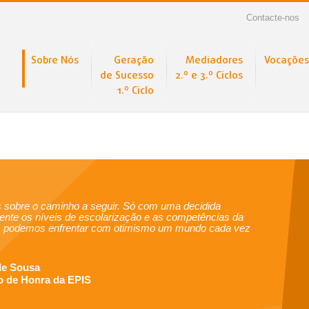
Contacte-nos
Sobre Nós
Geração
Mediadores
Vocações
de Sucesso
2.º e 3.º Ciclos
1.º Ciclo
s sobre o caminho a seguir. Só com uma decidida
ente os níveis de escolarização e as competências da
a, podemos enfrentar com otimismo um mundo cada vez
de Sousa
o de Honra da EPIS