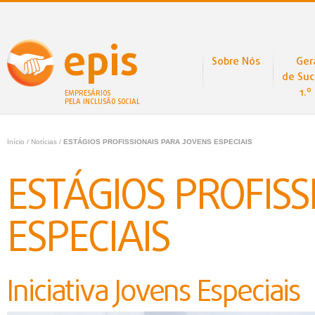
epis
Sobre Nós
Ger
de Suc
1.º
EMPRESÁRIOS
PELA INCLUSÃO SOCIAL
Início
/
Notícias
/
ESTÁGIOS PROFISSIONAIS PARA JOVENS ESPECIAIS
ESTÁGIOS PROFISS
ESPECIAIS
Iniciativa Jovens Especiais